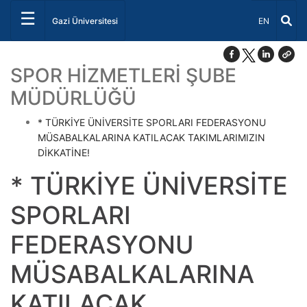
☰
Dil Seçiniz 
Gazi Üniversitesi
EN
SPOR HİZMETLERİ ŞUBE
MÜDÜRLÜĞÜ
* TÜRKİYE ÜNİVERSİTE SPORLARI FEDERASYONU
MÜSABALKALARINA KATILACAK TAKIMLARIMIZIN
DİKKATİNE!
* TÜRKİYE ÜNİVERSİTE
SPORLARI
FEDERASYONU
MÜSABALKALARINA
KATILACAK