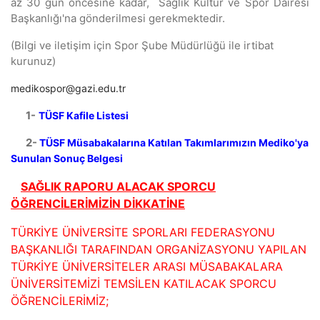
az 30 gün öncesine kadar, Sağlık Kültür ve Spor Dairesi
Başkanlığı'na gönderilmesi gerekmektedir.
(Bilgi ve iletişim için Spor Şube Müdürlüğü ile irtibat
kurunuz)
medikospor@gazi.edu.tr
1-
TÜSF Kafile Listesi
2-
TÜSF Müsabakalarına Katılan Takımlarımızın Mediko'ya
Sunulan Sonuç Belgesi
SAĞLIK RAPORU ALACAK SPORCU
ÖĞRENCİLERİMİZİN DİKKATİNE
TÜRKİYE ÜNİVERSİTE SPORLARI FEDERASYONU
BAŞKANLIĞI TARAFINDAN ORGANİZASYONU YAPILAN
TÜRKİYE ÜNİVERSİTELER ARASI MÜSABAKALARA
ÜNİVERSİTEMİZİ TEMSİLEN KATILACAK SPORCU
ÖĞRENCİLERİMİZ;